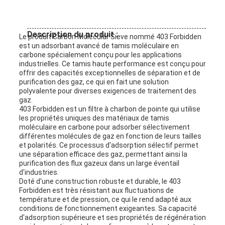
UN DEVIS
Description du produit :
Le produit Carbon Molecular Sieve nommé 403 Forbidden
PLAN
est un adsorbant avancé de tamis moléculaire en
carbone spécialement conçu pour les applications
DU
industrielles. Ce tamis haute performance est conçu pour
offrir des capacités exceptionnelles de séparation et de
SITE
purification des gaz, ce qui en fait une solution
polyvalente pour diverses exigences de traitement des
gaz.
403 Forbidden est un filtre à charbon de pointe qui utilise
PRIVACY
les propriétés uniques des matériaux de tamis
moléculaire en carbone pour adsorber sélectivement
différentes molécules de gaz en fonction de leurs tailles
POLICY
et polarités. Ce processus d'adsorption sélectif permet
une séparation efficace des gaz, permettant ainsi la
purification des flux gazeux dans un large éventail
d'industries.
Doté d'une construction robuste et durable, le 403
Forbidden est très résistant aux fluctuations de
température et de pression, ce qui le rend adapté aux
conditions de fonctionnement exigeantes. Sa capacité
d'adsorption supérieure et ses propriétés de régénération