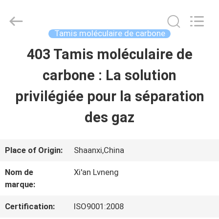
2026
Xi'an
Lvneng
Purification
Tamis moléculaire de carbone
Technology
Co.,Ltd..
403 Tamis moléculaire de
ACCUEIL
All
Rights
Reserved.
carbone : La solution
PRODUITS
privilégiée pour la séparation
des gaz
VIDÉOS
Place of Origin:
Shaanxi,China
SPECTACLE
Nom de
Xi'an Lvneng
DE
marque:
RÉALITÉ
Certification:
ISO9001:2008