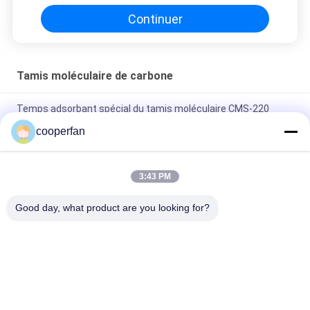
Continuer
Tamis moléculaire de carbone
Temps adsorbant spécial du tamis moléculaire CMS-220
2X50S Adsorprion d'azote
cooperfan
Tamis moléculaire CMS-240 de long carbone de durée de vie
avec la capacité forte d'adsorption
3:43 PM
Production élevée moléculaire du tamis CMS-260 de long de
Good day, what product are you looking for?
bande carbone adsorbant d'oxyde de carbone de l'azote
Catégories populaires
Tous
Adsorbant De 
Déshydratant Du 