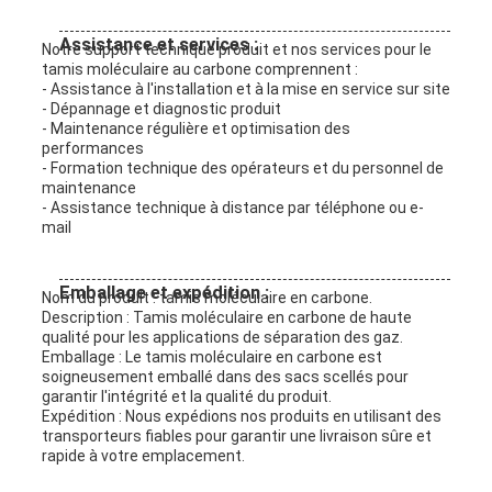
Assistance et services :
Notre support technique produit et nos services pour le
tamis moléculaire au carbone comprennent :
- Assistance à l'installation et à la mise en service sur site
- Dépannage et diagnostic produit
- Maintenance régulière et optimisation des
performances
- Formation technique des opérateurs et du personnel de
maintenance
- Assistance technique à distance par téléphone ou e-
mail
Emballage et expédition :
Nom du produit : tamis moléculaire en carbone.
Description : Tamis moléculaire en carbone de haute
qualité pour les applications de séparation des gaz.
Emballage : Le tamis moléculaire en carbone est
soigneusement emballé dans des sacs scellés pour
garantir l'intégrité et la qualité du produit.
Expédition : Nous expédions nos produits en utilisant des
transporteurs fiables pour garantir une livraison sûre et
rapide à votre emplacement.