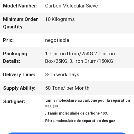
VIRTUELLE
Model Number:
Carbon Molecular Sieve
Minimum Order
10 Kilograms
À
Quantity:
PROPOS
Prix:
negotiable
DE
Packaging
1. Carton Drum/25KG 2. Carton
Details:
Box/25KG; 3. Iron Drum/150KG
NOUS
Delivery Time:
3-15 work days
VISITE
Supply Ability:
50 Tons/ per Month
DE
Surligner:
tamis moléculaire au carbone pour la séparation
des gaz
L'USINE
,
,
Tamis moléculaire de carbone 403
Filtre moléculaire de séparation des gaz
CONTRÔLE