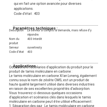
qui en fait une option avancée pour diverses
applications.
Code d'état : 403
Paramètres techniques :
Description
Le serveur a compris la demande, mais refuse d'y
répondre.
Nom du
403 Interdit
produit
Serveur
ouvertresty
Code d'état
403
Applications :
Occasions et scénarios d'application du produit pour le
produit de tamis moléculaire en carbone :
Le tamis moléculaire en carbone Xi'an Lvneng, également
connu sous le nom de zéolite CMS, est un produit de
haute qualité largement utilisé dans diverses industries
en raison de ses excellentes propriétés d'adsorption.
Vous trouverez ci-dessous quelques occasions
d'application et scénarios clés dans lesquels le tamis
moléculaire en carbone peut être utilisé efficacement :
1. Séparation des gaz : Le tamis moléculaire en carbone