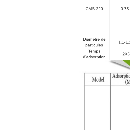
CMS-220
0.75
Diamètre de
1.1-1
particules
Temps
2X5
d'adsorption