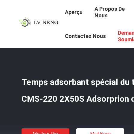
A Propos De
Aperçu
Nous
Deman
Aperçu
/
Produits
/
Tamis Moléculaire De Carbone
/
Temp
Contactez Nous
Soumi
Temps adsorbant spécial du 
CMS-220 2X50S Adsorprion d
Meilleur Prix
Mail Nous