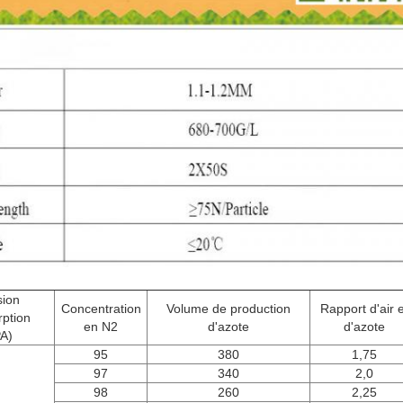
sion
Concentration
Volume de production
Rapport d'air e
rption
en N2
d'azote
d'azote
A)
95
380
1,75
97
340
2,0
98
260
2,25