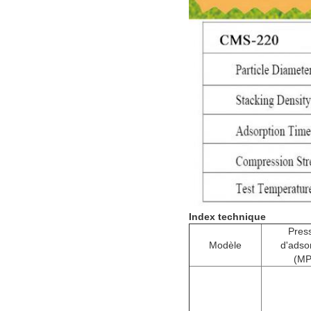
Index technique
Pres
Modèle
d'adso
(MP