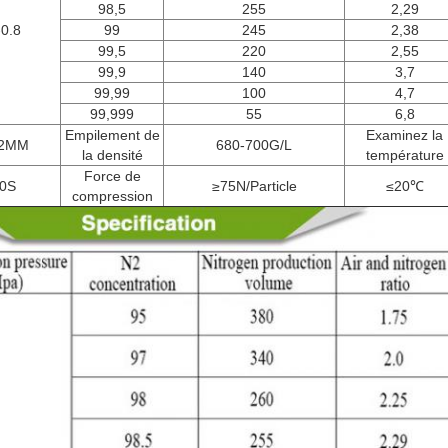
98,5
255
2,29
-0.8
99
245
2,38
99,5
220
2,55
99,9
140
3,7
99,99
100
4,7
99,999
55
6,8
Empilement de
Examinez la
.2MM
680-700G/L
la densité
température
Force de
0S
≥75N/Particle
≤20℃
compression