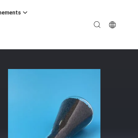
nements
on D'azote