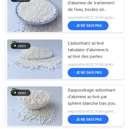
PRIVACY
d'alumine de traitement
POLICY
de l'eau, boules en
céramique d'oxyde
negotiable MOQ:10 kilogrammes
d'aluminium
- JE NE SAIS PAS.
L'adsorbant activé
tabulaire d'alumine/a
activé des perles
d'alumine avec la
negotiable MOQ:10 kilogrammes
superficie élevée
- JE NE SAIS PAS.
Saupoudrage adsorbant
d'alumine activé par
sphère blanche bas pour
l'absorption d'eau
negotiable MOQ:10 kilogrammes
- JE NE SAIS PAS.