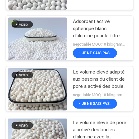
À
PROPOS
Adsorbant activé
DE
sphérique blanc
NOUS
d'alumine pour le filtre
d'eau potable
negotiable MOQ:10 kilogrammes
- JE NE SAIS PAS.
VISITE
DE
Le volume élevé adapté
L'USINE
aux besoins du client de
pore a activé des boules
CAS 110092-32-3
CONTRÔLE
negotiable MOQ:10 kilogrammes
d'alumine
- JE NE SAIS PAS.
DE
QUALITÉ
Le volume élevé de pore
a activé des boules
NOUS
d'alumine avec la