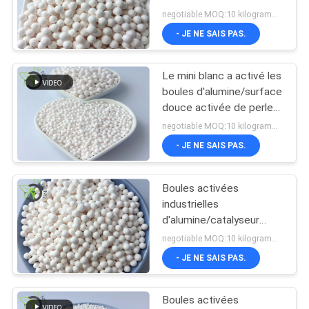
résistance à l'oxydation
negotiable MOQ:10 kilogrammes
CONTACTER
élevée
- JE NE SAIS PAS.
NOUVELLES
Le mini blanc a activé les
boules d'alumine/surface
CAS
douce activée de perles
d'alumine
negotiable MOQ:10 kilogrammes
- JE NE SAIS PAS.
DEMANDER
UN DEVIS
Boules activées
industrielles
PLAN
d'alumine/catalyseur
chimique de récupération
DU
negotiable MOQ:10 kilogrammes
de soufre
- JE NE SAIS PAS.
SITE
Boules activées