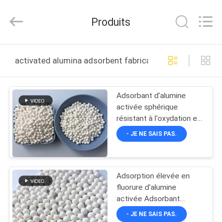
Xi'an
Lvneng
Purification
Produits
Technology
Co.,Ltd..
All
Rights
ACCUEIL
Reserved.
activated alumina adsorbent fabrication en ligne
PRODUITS
Adsorbant d'alumine
activée sphérique
VIDÉOS
résistant à l'oxydation et
à forte teneur en Al2O3
- JE NE SAIS PAS.
SPECTACLE
DE
Adsorption élevée en
RÉALITÉ
fluorure d'alumine
VIRTUELLE
activée Adsorbant
d'alumine activée
- JE NE SAIS PAS.
blanche Séchage