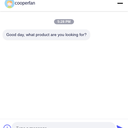
cooperfan
Stockage sec du tamis 4A d'adsorption et aéré granulaire
moléculaire d'endroit
5:28 PM
Air du tamis moléculaire 4A séchant 25kg/Bag pour le tamis
Good day, what product are you looking for?
moléculaire d'utilisation industrielle
Catégories populaires
Tous
Adsorbant De 
Déshydratant Du 
Tamis Moléculaire
Tamis 3A 
Moléculaire
Déshydratant Du 
Tamis Moléculaire 
Tamis 4a 
5a
Moléculaire
Déshydratant Du 
Déshydratant De 
Tamis 13x 
Tamis Moléculaire
Moléculaire
Tamis Moléculaires 
Tamis Moléculaire 