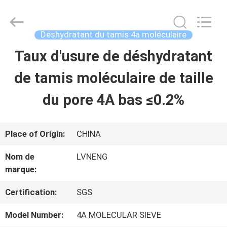
2026
Xi'an
Lvneng
Purification
Déshydratant du tamis 4a moléculaire
Technology
Co.,Ltd..
Taux d'usure de déshydratant
ACCUEIL
All
Rights
Reserved.
de tamis moléculaire de taille
PRODUITS
du pore 4A bas ≤0.2%
VIDÉOS
Place of Origin:
CHINA
Nom de
LVNENG
SPECTACLE
marque:
DE
Certification:
SGS
RÉALITÉ
Model Number:
4A MOLECULAR SIEVE