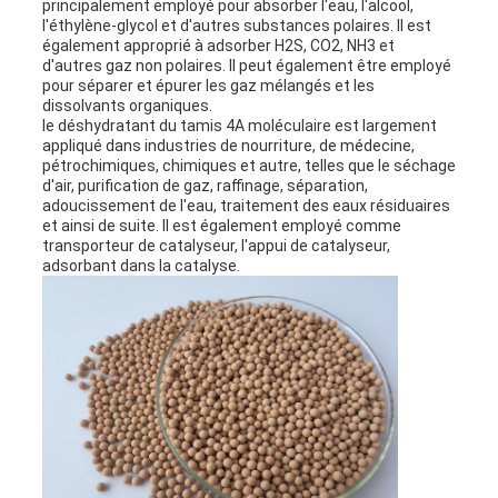
UN DEVIS
principalement employé pour absorber l'eau, l'alcool,
l'éthylène-glycol et d'autres substances polaires. Il est
également approprié à adsorber H2S, CO2, NH3 et
d'autres gaz non polaires. Il peut également être employé
PLAN
pour séparer et épurer les gaz mélangés et les
dissolvants organiques.
le déshydratant du tamis 4A moléculaire est largement
DU
appliqué dans industries de nourriture, de médecine,
pétrochimiques, chimiques et autre, telles que le séchage
SITE
d'air, purification de gaz, raffinage, séparation,
adoucissement de l'eau, traitement des eaux résiduaires
et ainsi de suite. Il est également employé comme
transporteur de catalyseur, l'appui de catalyseur,
PRIVACY
adsorbant dans la catalyse.
POLICY