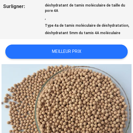
VIRTUELLE
Surligner:
déshydratant de tamis moléculaire de taille du
pore 4A
,
À
,
Type 4a de tamis moléculaire de déshydratation
déshydratant 5mm du tamis 4A moléculaire
PROPOS
DE
MEILLEUR PRIX
NOUS
VISITE
DE
L'USINE
CONTRÔLE