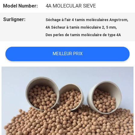
VIRTUELLE
Model Number:
4A MOLECULAR SIEVE
Surligner:
,
Séchage à l'air 4 tamis moléculaires Angstrom
À
,
,
4A Sécheur à tamis moléculaire 2
5 mm
PROPOS
Des perles de tamis moléculaire de type 4A
DE
MEILLEUR PRIX
NOUS
VISITE
DE
L'USINE
CONTRÔLE