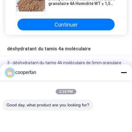
granulaire 4A Humidité WT ≤ 1,5%
Densité en vrac G/Ml ≥ 0.72
Continuer
déshydratant du tamis 4a moléculaire
3 - déshydratant du tamis 4A moléculaire de 5mm granulaire
avec la haute résistance d'écrasement
cooperfan
Stockage sec du tamis 4A d'adsorption et aéré granulaire
moléculaire d'endroit
2:19 PM
Air du tamis moléculaire 4A séchant 25kg/Bag pour le tamis
Good day, what product are you looking for?
moléculaire d'utilisation industrielle
Catégories populaires
Tous