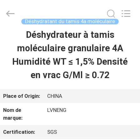
2026
Xi'an
Lvneng
Purification
Déshydratant du tamis 4a moléculaire
Technology
Co.,Ltd..
Déshydrateur à tamis
ACCUEIL
All
Rights
Reserved.
moléculaire granulaire 4A
PRODUITS
Humidité WT ≤ 1,5% Densité
en vrac G/Ml ≥ 0.72
VIDÉOS
Place of Origin:
CHINA
SPECTACLE
Nom de
LVNENG
DE
marque:
RÉALITÉ
Certification:
SGS