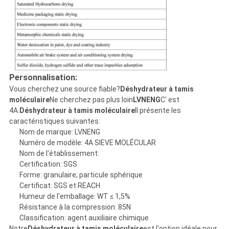
Personnalisation:
Vous cherchez une source fiable?
Déshydrateur à tamis
moléculaire
Ne cherchez pas plus loin
LVNENG
C' est
4A.
Déshydrateur à tamis moléculaire
Il présente les
caractéristiques suivantes:
Nom de marque: LVNENG
Numéro de modèle: 4A SIEVE MOLÉCULAR
Nom de l'établissement:
Certification: SGS
Forme: granulaire; particule sphérique
Certificat: SGS et REACH
Humeur de l'emballage: WT ≤ 1,5%
Résistance à la compression: 85N
Classification: agent auxiliaire chimique
Notre
Déshydrateur à tamis moléculaire
est l'option idéale pour