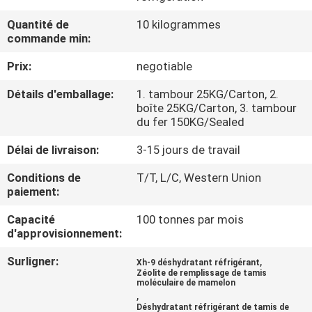
À
Quantité de
10 kilogrammes
PROPOS
commande min:
DE
Prix:
negotiable
NOUS
Détails d'emballage:
1. tambour 25KG/Carton, 2.
boîte 25KG/Carton, 3. tambour
VISITE
du fer 150KG/Sealed
DE
Délai de livraison:
3-15 jours de travail
L'USINE
Conditions de
T/T, L/C, Western Union
paiement:
CONTRÔLE
Capacité
100 tonnes par mois
d'approvisionnement:
DE
QUALITÉ
Surligner:
,
Xh-9 déshydratant réfrigérant
Zéolite de remplissage de tamis
moléculaire de mamelon
,
NOUS
Déshydratant réfrigérant de tamis de