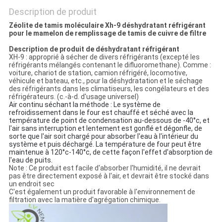
PRIVACY
Description de produit
POLICY
Zéolite de tamis moléculaire Xh-9 déshydratant réfrigérant
pour le mamelon de remplissage de tamis de cuivre de filtre
Description de produit
de déshydratant réfrigérant
XH-9 : approprié à sécher de divers réfrigérants (excepté les
réfrigérants mélangés contenant le difluoromethane). Comme :
voiture, chariot de station, camion réfrigéré, locomotive,
véhicule et bateau, etc., pour la déshydratation et le séchage
des réfrigérants dans les climatiseurs, les congélateurs et des
réfrigérateurs. (c.-à-d. d'usage universel)
Air continu séchant la méthode : Le système de
refroidissement dans le four est chauffé et séché avec la
température de point de condensation au-dessous de -40°c, et
l'air sans interruption et lentement est gonflé et dégonfle, de
sorte que l'air soit chargé pour absorber l'eau à l'intérieur du
système et puis déchargé. La température de four peut être
maintenue à 120°c-140°c, de cette façon l'effet d'absorption de
l'eau de puits.
Note : Ce produit est facile d'absorber l'humidité, il ne devrait
pas être directement exposé à l'air, et devrait être stocké dans
un endroit sec
C'est également un produit favorable à l'environnement de
filtration avec la matière d'agrégation chimique.