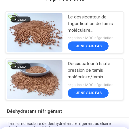
Le dessiccateur de
frigorification de tamis
moléculaire
d'usines/tamis
negotiable MOQ:négociation
moléculaire perle XH-9
- JE NE SAIS PAS.
Dessiccateur à haute
pression de tamis
moléculaire/tamis
moléculaire réfrigérant
negotiable MOQ:négociation
de Zeochem
- JE NE SAIS PAS.
Déshydratant réfrigérant
Tamis moléculaire de déshydratant réfrigérant auxiliaire
chimique pour le réfrigérateur