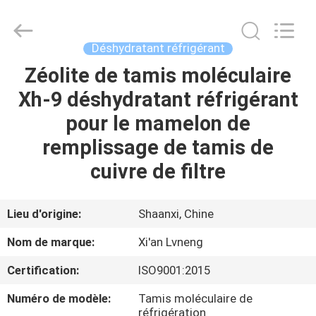
Xi'an
Lvneng
Purification
Technology
Co.,Ltd..
Déshydratant réfrigérant
All
Rights
Zéolite de tamis moléculaire
ACCUEIL
Reserved.
Xh-9 déshydratant réfrigérant
PRODUITS
pour le mamelon de
remplissage de tamis de
VIDÉOS
cuivre de filtre
SPECTACLE
Lieu d'origine:
Shaanxi, Chine
DE
Nom de marque:
Xi'an Lvneng
RÉALITÉ
Certification:
ISO9001:2015
VIRTUELLE
Numéro de modèle:
Tamis moléculaire de
réfrigération