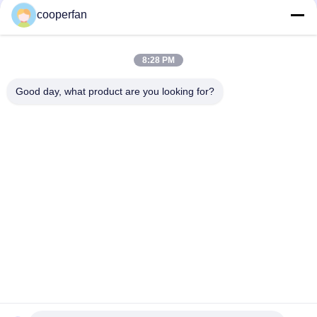
cooperfan
Perles déshydratantes de Refrigerant Molecular Sieve d'agent
auxiliaire chimique
8:28 PM
Le déshydratant déshydratant activé de tamis moléculaire de
réfrigérant d'alumine perle 25kg/bag
Good day, what product are you looking for?
Catégories populaires
Tous
Adsorbant De 
Déshydratant Du 
Tamis Moléculaire
Tamis 3A 
Moléculaire
Déshydratant Du 
Tamis Moléculaire 
Tamis 4a 
5a
Moléculaire
Déshydratant Du 
Déshydratant De 
Tamis 13x 
Tamis Moléculaire
Moléculaire
Tamis Moléculaires 
Tamis Moléculaire 
De Zéolite
De Carbone