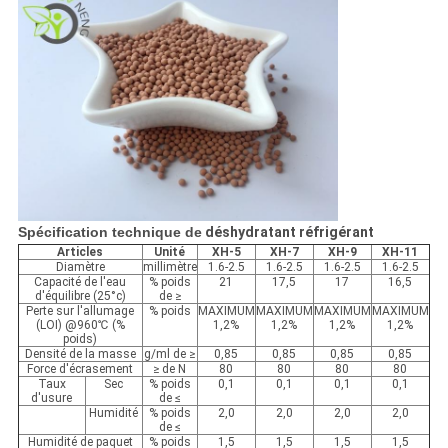
Spécification technique de
déshydratant
réfrigérant
Articles
Unité
XH-5
XH-7
XH-9
XH-11
Diamètre
millimètre
1.6-2.5
1.6-2.5
1.6-2.5
1.6-2.5
Capacité de l'eau
% poids
21
17,5
17
16,5
d'équilibre (25°c)
de ≥
Perte sur l'allumage
% poids
MAXIMUM
MAXIMUM
MAXIMUM
MAXIMUM
(LOI) @960℃ (%
1,2%
1,2%
1,2%
1,2%
poids)
Densité de la masse
g/ml de ≥
0,85
0,85
0,85
0,85
Force d'écrasement
≥ de N
80
80
80
80
Taux
Sec
% poids
0,1
0,1
0,1
0,1
d'usure
de ≤
Humidité
% poids
2,0
2,0
2,0
2,0
de ≤
Humidité de paquet
% poids
1,5
1,5
1,5
1,5