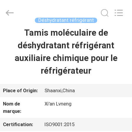
2026
Xi'an
Lvneng
Purification
Déshydratant réfrigérant
Technology
Co.,Ltd..
Tamis moléculaire de
ACCUEIL
All
Rights
Reserved.
déshydratant réfrigérant
PRODUITS
auxiliaire chimique pour le
réfrigérateur
VIDÉOS
Place of Origin:
Shaanxi,China
SPECTACLE
Nom de
Xi'an Lvneng
DE
marque:
RÉALITÉ
Certification:
ISO9001:2015