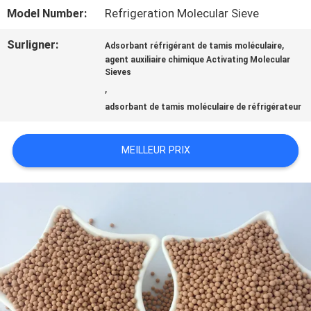
VIRTUELLE
Model Number:
Refrigeration Molecular Sieve
Surligner:
,
Adsorbant réfrigérant de tamis moléculaire
À
agent auxiliaire chimique Activating Molecular
Sieves
PROPOS
,
adsorbant de tamis moléculaire de réfrigérateur
DE
NOUS
MEILLEUR PRIX
VISITE
DE
L'USINE
CONTRÔLE