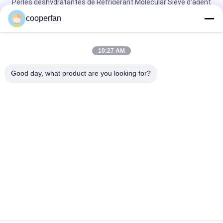
Perles déshydratantes de Refrigerant Molecular Sieve d'agent
auxiliaire chimique
cooperfan
Le déshydratant déshydratant activé de tamis moléculaire de
réfrigérant d'alumine perle 25kg/bag
10:27 AM
Déshydratant réfrigérant certifié par PORTÉE de GV avec la
Good day, what product are you looking for?
résistance à la pression 85N
Catégories populaires
Tous
Adsorbant De 
Déshydratant Du 
Tamis Moléculaire
Tamis 3A 
Moléculaire
Déshydratant Du 
Tamis Moléculaire 
Tamis 4a 
5a
Moléculaire
Déshydratant Du 
Déshydratant De 
Tamis 13x 
Tamis Moléculaire