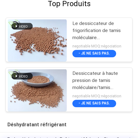
Top Produits
Le dessiccateur de
frigorification de tamis
moléculaire
d'usines/tamis
negotiable MOQ:négociation
moléculaire perle XH-9
- JE NE SAIS PAS.
Dessiccateur à haute
pression de tamis
moléculaire/tamis
moléculaire réfrigérant
negotiable MOQ:négociation
de Zeochem
- JE NE SAIS PAS.
Déshydratant réfrigérant