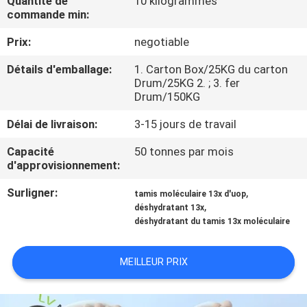
Quantité de
10 kilogrammes
À
commande min:
PROPOS
Prix:
negotiable
DE
Détails d'emballage:
1. Carton Box/25KG du carton
NOUS
Drum/25KG 2. ; 3. fer
Drum/150KG
VISITE
Délai de livraison:
3-15 jours de travail
DE
Capacité
50 tonnes par mois
d'approvisionnement:
L'USINE
Surligner:
,
tamis moléculaire 13x d'uop
,
déshydratant 13x
CONTRÔLE
déshydratant du tamis 13x moléculaire
DE
QUALITÉ
MEILLEUR PRIX
NOUS