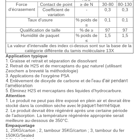
Force
Contact de point
≥ de N
30-80
80-130
d'écrasement
Coefficient de
-
0,3
0,3
variation
Taux d'usure
% poids de
0,1
0,1
≤
Qualification de taille
% de ≥
97
97
Humidité de paquet
% poids de
1,5
1,5
≤
La valeur d'intervalle des index ci-dessus sont sur la base de la
catégorie différente du tamis moléculaire 13X
Application typique
1.
Graisse et retrait et séparation de dissolvant
2.
Retrait de H2S et de mercaptans du gaz naturel (utilisant
Zeochem a breveté la méthodologie)
3.
Applications de l'oxygène PSA
4.
Enlèvement de dioxyde de carbone et de
l'
eau
d'air
pendant
l'amélioration
5.
Éliminez H2S et mercaptans des liquides d'hydrocarbure.
Attention
1.
Le produit ne peut pas être exposé en plein air et devrait être
stocké dans la condition sèche avec
le paquet
hermétique.
2. Le produit devrait être régénéré après une certaine période
de l'adsorption. La température régénérée appropriée serait
meilleure au-dessous de 350°C.
Empaquetage
1, 25KG/carton ; 2, tambour 35KG/carton ; 3, tambour du fer
150KG/Sealed