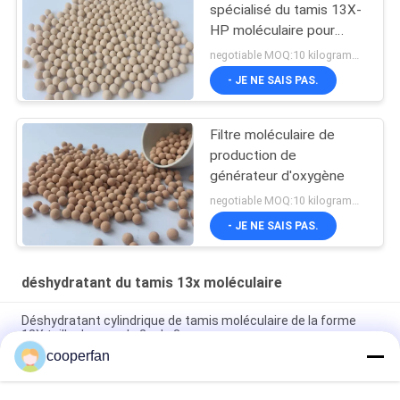
spécialisé du tamis 13X-
HP moléculaire pour
produisent de la
negotiable MOQ:10 kilogrammes
fabrication de l'oxygène
- JE NE SAIS PAS.
Filtre moléculaire de
production de
générateur d'oxygène
negotiable MOQ:10 kilogrammes
- JE NE SAIS PAS.
déshydratant du tamis 13x moléculaire
Déshydratant cylindrique de tamis moléculaire de la forme
13X taille de pore de 2 - de 3mm
cooperfan
Densité de la masse déshydratante de granule de tamis
moléculaire du zéolite 13X 0.75g/Ml