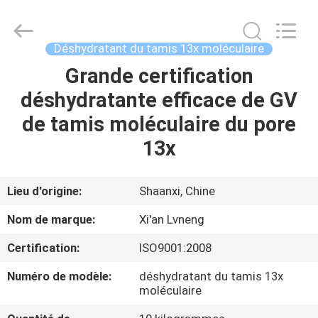
Xi'an
Lvneng
Purification
Technology
Co.,Ltd..
Déshydratant du tamis 13x moléculaire
All
Rights
Grande certification
ACCUEIL
Reserved.
déshydratante efficace de GV
PRODUITS
de tamis moléculaire du pore
13x
VIDÉOS
Lieu d'origine:
Shaanxi, Chine
SPECTACLE
Nom de marque:
Xi'an Lvneng
DE
Certification:
ISO9001:2008
RÉALITÉ
Numéro de modèle:
déshydratant du tamis 13x
VIRTUELLE
moléculaire