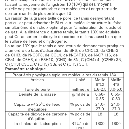
PRIVACY
faisant la moyenne de
l'
angström
10
(10A) qui des moyens
POLICY
qu'elle ne peut pas adsorber des molécules et angströms de
contaminants de plus petits que 10.
En raison de la grande taille de pore, ce tamis déshydratant
particulier peut adsorber le Bi et la tri molécule structure lui faire
simultanément un choix optimal pour l'amélioration de liquide et
de gaz. À la différence d'autres tamis, le tamis 13X moléculaire
peut Co-adsorber le dioxyde de carbone et l'eau aussi bien que
le sulfure de l'eau et d'hydrogène.
La taupe 13X que le tamis a beaucoup de demandeurs pratiques
a un ordre de taux d'adsorption de SF6, de CHCL3, de CHBr3,
de CHI3, de N-C3F8, de CCL4, de N-C4F10, de N-C7H16, de
CBr4, de C6H6, de B5H10, (CH3) de 3N, C (CH4) 4, (C2H5) 3N,
C (CH3) C3CL, C (CH3) 3Br, et C (CH3) 3CH.
Paramètre technique
Propriétés physiques typiques moléculaires du tamis 13X
Articles
Unité
Maille
Maille
8*12
4*6
Taille de perle
millimètre
1.6-2.5
3.0-5.0
Densité de la masse
g/ml de ≥
0.68-
0.65-
0.85
0.80
Capacité @ 25℃ de l'eau
% poids de
24.0-
24.0-
≥
27.0
27.0
d'équilibre
Capacité de dioxyde de carbone
% poids de
18
18
d'équilibre
≥
La chaleur de l'adsorption
BTU/lb de
1800
1800
H
O
2