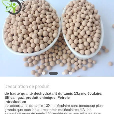
CONTACTER
NOUVELLES
CAS
DEMANDER
UN DEVIS
PLAN
Description de produit
DU
de haute qualité déshydratant du tamis 13x moléculaire,
SITE
Effical, gaz, produit chimique, Petrole
Introduction
les adsorbants du tamis 13X moléculaire sont beaucoup plus
grands que tous les autres tamis moléculaires d'A, les
caractéristiques du tamis 13X moléculaire une taille de pore