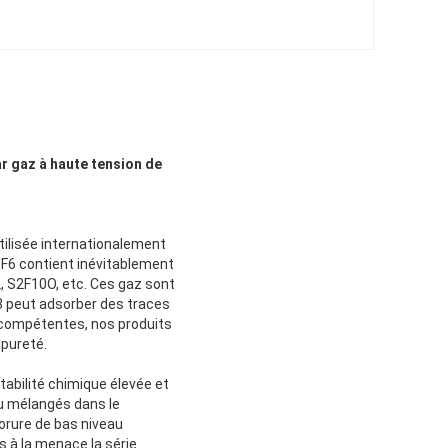
r gaz à haute tension de
utilisée internationalement
SF6 contient inévitablement
2, S2F10O, etc. Ces gaz sont
3 peut adsorber des traces
s compétentes, nos produits
mpureté.
stabilité chimique élevée et
au mélangés dans le
uorure de bas niveau
s à la menace la série