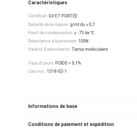
Caractéristiques
Certificat:
GV ET PORTÉE
Densité de la masse:
g/ml du ≥ 0,7
Point de condensation:
≤ -73 de ℃
Résistance à la pression:
100N
Variété d'adsorbants:
Tamis moléculaire
Taux d'usure:
POIDS < 0,1%
Cas non.:
1318-02-1
Informations de base
Conditions de paiement et expédition