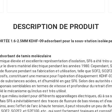
DESCRIPTION DE PRODUIT
ORTÉE 1.6-2.5MM KDHF-09 adsorbant pour la sous-station isolée pa
dsorbant de tamis moléculaire
imique élevée et excellente représentation d'isolation, SF6 a été très 
ur le divers matériel électrique pendant les années 1980. Cependant, 
de fluorure pendant sa fabrication et utilisation, telle que SOF2, SO2F
osifs, constituant une menace pour l'opération d'équipement. KDHF-0
e, de substances acides, et d'humidité en gaz SF6. Selon des autorité
aponais semblables en termes de vitesse et profondeur du retrait d'i
olé le mécanisme qu'inclus est très utilisé.
nt que milieu isolant pour différents appareillages électriques, dû à sa 
Mais SF6 a inévitablement des traces de fluorure de bas niveau et d'e
nsi, avec l'effet de l'arc à haute tension, il peut résoudre un peu de fl
e SOF2, SO2F2, et S2F100, etc., qui sont fortement toxiques et corrosif