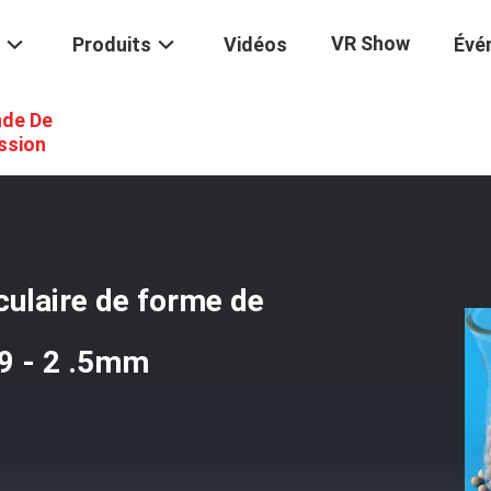
VR Show
Produits
Vidéos
Évé
de De
sorbant 1,6 De Tamis Moléculaire De Forme De Sphère De La PORTÉE
ssion
ulaire de forme de
9 - 2 .5mm