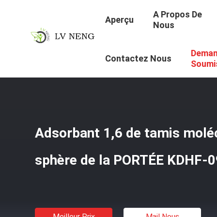
A Propos De
Aperçu
Nous
Deman
Aperçu
/
Produits
/
Adsorbant De Tamis Moléculaire
/
Ad
Contactez Nous
Soumi
Adsorbant 1,6 de tamis moléc
sphère de la PORTÉE KDHF-0
Meilleur Prix
Mail Nous