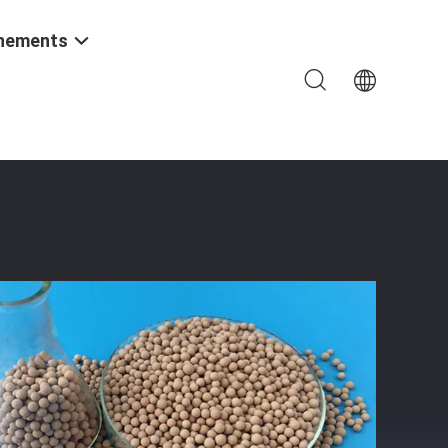
nements
 KDHF-09 - 2 .5mm