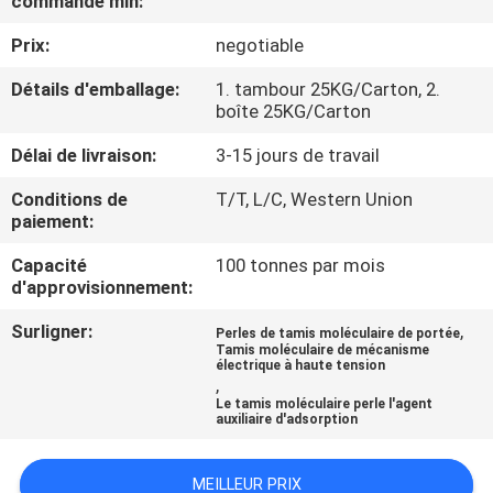
commande min:
À
Prix:
negotiable
PROPOS
DE
Détails d'emballage:
1. tambour 25KG/Carton, 2.
boîte 25KG/Carton
NOUS
Délai de livraison:
3-15 jours de travail
VISITE
Conditions de
T/T, L/C, Western Union
paiement:
DE
Capacité
100 tonnes par mois
L'USINE
d'approvisionnement:
Surligner:
,
Perles de tamis moléculaire de portée
CONTRÔLE
Tamis moléculaire de mécanisme
électrique à haute tension
DE
,
Le tamis moléculaire perle l'agent
QUALITÉ
auxiliaire d'adsorption
NOUS
MEILLEUR PRIX