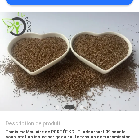
CONTACTER
NOUVELLES
CAS
DEMANDER
UN DEVIS
PLAN
DU
SITE
Description de produit
Tamis moléculaire de PORTÉE KDHF- adsorbant 09 pour la
sous-station isolée par gaz à haute tension de transmission