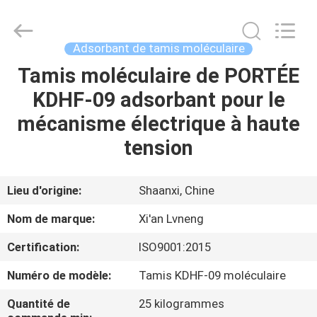
Xi'an
Lvneng
Purification
Technology
Co.,Ltd..
Adsorbant de tamis moléculaire
All
Rights
Tamis moléculaire de PORTÉE
ACCUEIL
Reserved.
KDHF-09 adsorbant pour le
PRODUITS
mécanisme électrique à haute
tension
VIDÉOS
Lieu d'origine:
Shaanxi, Chine
SPECTACLE
Nom de marque:
Xi'an Lvneng
DE
Certification:
ISO9001:2015
RÉALITÉ
Numéro de modèle:
Tamis KDHF-09 moléculaire
VIRTUELLE
Quantité de
25 kilogrammes