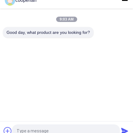
cooperfan
High Voltage Electric Switchgear Adsorbent of Molecular
Sieve with Attrition Rate WT 0.1%
9:03 AM
CAS No. 1318-02-1 sf6 sulfur hexafluoride with Attrition Rate
WT 0.1%
Good day, what product are you looking for?
Catégories populaires
Tous
Adsorbant De 
Déshydratant Du 
Tamis Moléculaire
Tamis 3A 
Moléculaire
Déshydratant Du 
Tamis Moléculaire 
Tamis 4a 
5a
Moléculaire
Déshydratant Du 
Déshydratant De 
Tamis 13x 
Tamis Moléculaire
Moléculaire
Tamis Moléculaires 
Tamis Moléculaire 
De Zéolite
De Carbone
Demandez un devis