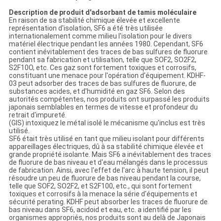
PRIVACY
Description de produit d'
adsorbant de tamis moléculaire
POLICY
En raison de sa stabilité chimique élevée et excellente
représentation d'isolation, SF6 a été très utilisée
internationalement comme milieu l'isolation pour le divers
matériel électrique pendant les années 1980. Cependant, SF6
contient inévitablement des traces de bas sulfures de fluorure
pendant sa fabrication et utilisation, telle que SOF2, SO2F2,
S2F10O, etc. Ces gaz sont fortement toxiques et corrosifs,
constituant une menace pour l'opération d'équipement. KDHF-
03 peut adsorber des traces de bas sulfures de fluorure, de
substances acides, et d'humidité en gaz SF6. Selon des
autorités compétentes, nos produits ont surpassé les produits
japonais semblables en termes de vitesse et profondeur du
retrait d'impureté.
(GIS) intoxiquez le métal isolé le mécanisme qu'inclus est très
utilisé.
SF6 était très utilisé en tant que milieu isolant pour différents
appareillages électriques, dû à sa stabilité chimique élevée et
grande propriété isolante. Mais SF6 a inévitablement des traces
de fluorure de bas niveau et d'eau mélangés dans le processus
de fabrication. Ainsi, avec l'effet de l'arc à haute tension, il peut
résoudre un peu de fluorure de bas niveau pendant la course,
telle que SOF2, SO2F2, et S2F100, etc., qui sont fortement
toxiques et corrosifs à la menace la série d'équipements et
sécurité perating. KDHF peut absorber les traces de fluorure de
bas niveau dans SF6, acidoid et eau, etc. a identifié par les
organismes appropriés, nos produits sont au delà de Japonais