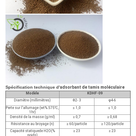
Spécification technique d'
adsorbant de tamis moléculaire
Modèle
KDHF-09
Diamètre (millimètres)
Φ
2- 3
φ
4-6
Perte sur l'allumage (wt%.575℃,
≤
1,0
≤
1,0
1hr)
Densité de la masse (g/ml)
≥
0,7
≥
0,68
Résistance au broyage (n)
≥
60/particle
≥
120/particle
Capacité
statique
de
H
2
O(%
≥
23
≥
23
poids)