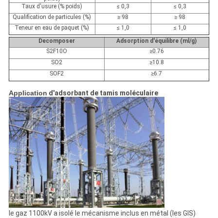
Taux d'usure
(% poids)
≤
0,3
≤
0,3
Qualification de
particules
(%)
≥
98
≥
98
Teneur en eau de paquet (%)
≤
1,0
≤
1,0
Decomposer
Adsorption d'équilibre (ml/g)
S2F10O
≥0.76
SO2
≥10.8
SOF2
≥6.7
Application
d'adsorbant de tamis moléculaire
le gaz 1100kV a isolé le mécanisme inclus en métal (les GIS)