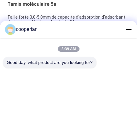
Tamis moléculaire 5a
Taille forte 3.0-5.0mm de capacité d'adsorption d'adsorbant
de tamis moléculaire du zéolite 5A
cooperfan
Purification efficace moléculaire industrielle d'air de CO2 du
pore H2O du tamis 5a
3:39 AM
tamis moléculaires du zéolite 5A de 3-5mm/tamis
moléculaire de Zeochem pour le concentrateur d'hydrogène
Good day, what product are you looking for?
Catégories populaires
Tous
Adsorbant De 
Déshydratant Du 
Tamis Moléculaire
Tamis 3A 
Moléculaire
Déshydratant Du 
Tamis Moléculaire 
Tamis 4a 
5a
Moléculaire
Déshydratant Du 
Déshydratant De 
Tamis 13x 
Tamis Moléculaire