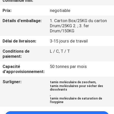
commande min:
À
Prix:
negotiable
PROPOS
DE
Détails d'emballage:
1. Carton Box/25KG du carton
Drum/25KG 2. ; 3. fer
NOUS
Drum/150KG
Délai de livraison:
3-15 jours de travail
VISITE
Conditions de
L / C, T / T
DE
paiement:
L'USINE
Capacité
50 tonnes par mois
d'approvisionnement:
CONTRÔLE
Surligner:
,
tamis moléculaire de zeochem
DE
tamis moléculaires pour sécher des
dissolvants
,
QUALITÉ
tamis moléculaire de saturation de
l'oxygène
NOUS