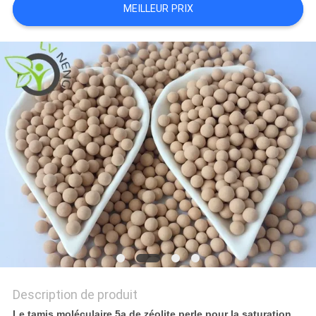
MEILLEUR PRIX
CONTACTER
NOUVELLES
CAS
DEMANDER
UN DEVIS
PLAN
DU
SITE
Description de produit
Le tamis moléculaire 5a de zéolite perle pour la saturation