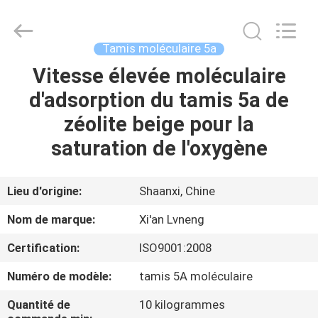
Xi'an
Lvneng
Purification
Technology
Co.,Ltd..
Tamis moléculaire 5a
All
Rights
Vitesse élevée moléculaire
ACCUEIL
Reserved.
d'adsorption du tamis 5a de
PRODUITS
zéolite beige pour la
saturation de l'oxygène
VIDÉOS
Lieu d'origine:
Shaanxi, Chine
SPECTACLE
Nom de marque:
Xi'an Lvneng
DE
Certification:
ISO9001:2008
RÉALITÉ
Numéro de modèle:
tamis 5A moléculaire
VIRTUELLE
Quantité de
10 kilogrammes