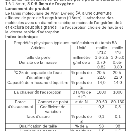
PRIVACY
1.6-2.5mm
, 3.0-5.0mm de l'
oxygène
Lancement de produit
POLICY
Le tamis moléculaire de Xi'an Lvneng
5A,
a une ouverture
efficace de pore de 5 angströms (0.5nm).
Il adsorbera des
molécules avec un diamètre cinétique moins de
l'
angström de
5
et exclura ceux plus grands.
Il a l'adsorption choisie de haute et
la vitesse rapide d'adsorption.
Index technique
Propriétés physiques typiques moléculaires du tamis 5A
Articles
Unité
maille
maille
8
*
12
4
*
6
Taille de perle
millimètre
1.6-2.5
3.0-5.0
Densité de la masse
g/ml de ≥
0.70-
0.65-
0.82
0.80
℃
25 de capacité de
eau
% poids de
20.5-
20.5-
l'
≥
22.0
22.0
d'équilibre @
Capacité de n-hexane d'équilibre
% poids de
14,0
14,0
≥
La chaleur
de
adsorption
BTU/lb de
1800
1800
l'
H
O
2
Force
Contact de point
≥ de N
30-60
80-130
d'écrasement
Coefficient de
-
0,3
0,3
variation
Taux d'usure
% poids de
0,1
0,1
≤
Qualification de taille
%
de ≥
98
98