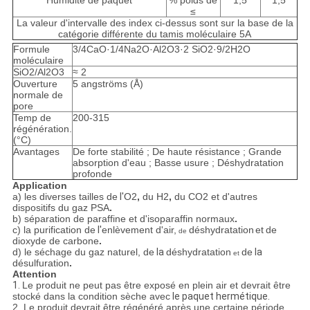
Humidité de paquet
% poids de
1,5
1,5
≤
La valeur d'intervalle des index ci-dessus sont sur la base de la
catégorie différente du tamis moléculaire 5A
Formule
3/4CaO·1/4Na2O·Al2O3·2 SiO2·9/2H2O
moléculaire
SiO2/Al2O3
≈ 2
Ouverture
5 angströms (Å)
normale de
pore
Temp de
200-315
régénération.
(°C)
Avantages
De forte stabilité ; De haute résistance ; Grande
absorption d'eau ; Basse usure ; Déshydratation
profonde
Application
a) les diverses tailles de
l'
O2
,
du H2
,
du CO2 et d'autres
dispositifs du gaz PSA
.
b) séparation de paraffine et d'isoparaffin normaux
.
c) la purification de
l'
enlèvement d'air,
déshydratation
et
de
de
dioxyde de carbone
.
d) le séchage du gaz naturel, de
la
déshydratation
de
la
et
désulfuration
.
Attention
1.
Le produit ne peut pas être exposé en plein air et devrait être
stocké dans la condition sèche avec
le paquet
hermétique.
2. Le produit devrait être régénéré après une certaine période