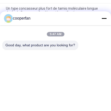
Un type concasseur plus fort de tamis moléculaire longue
durée de 3a pour profondément la purification
cooperfan
zéolite déshydratant d'Aluminasilicate de tamis moléculaire
de 25KG/Bag 3A
5:47 AM
Air séchant le type résistance de tamis moléculaire au
broyage de silicate d'alumine de 3A
Good day, what product are you looking for?
Catégories populaires
Tous
Adsorbant De 
Déshydratant Du 
Tamis Moléculaire
Tamis 3A 
Moléculaire
Déshydratant Du 
Tamis Moléculaire 
Tamis 4a 
5a
Moléculaire
Déshydratant Du 
Déshydratant De 
Tamis 13x 
Tamis Moléculaire
Moléculaire