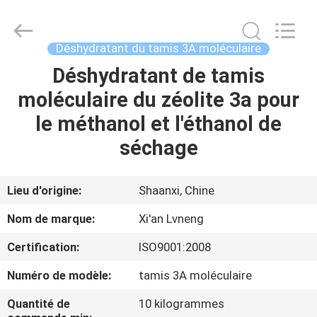
Xi'an
Lvneng
Purification
Technology
Co.,Ltd..
Déshydratant du tamis 3A moléculaire
All
Rights
Déshydratant de tamis
ACCUEIL
Reserved.
moléculaire du zéolite 3a pour
PRODUITS
le méthanol et l'éthanol de
séchage
VIDÉOS
Lieu d'origine:
Shaanxi, Chine
SPECTACLE
Nom de marque:
Xi'an Lvneng
DE
Certification:
ISO9001:2008
RÉALITÉ
Numéro de modèle:
tamis 3A moléculaire
VIRTUELLE
Quantité de
10 kilogrammes