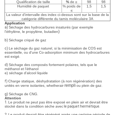
Qualification de taille
%
de ≥
98
98
Humidité de paquet
% poids de
1,5
1,5
≤
La valeur d'intervalle des index ci-dessus sont sur la base de la
catégorie différente du tamis moléculaire 3A
Application
a)
Séchage des hydrocarbures insaturés (par exemple
)
l'éthylène, le propylène, butadien
b)
Séchage criqué de gaz
c)
Le séchage du gaz naturel, si la minimisation de COS est
essentielle, ou d'une Co-adsorption minimum des hydrocarbures
est exigé.
d)
Séchage des composés fortement polaires, tels que le
méthanol et l'éthanol
e) séchage d'alcool liquide
f)
Charge statique, déshydratation (à non régénération) des
rempli
unités en verre isolantes, whetherair
ou plein de gaz.
g)
Séchage de CNG.
Attention
1.
Le produit ne peut pas être exposé en plein air et devrait être
stocké dans la condition sèche avec
le paquet
hermétique.
2.
Le produit devrait être régénéré après une certaine période de