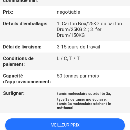
commande min:
À
Prix:
negotiable
PROPOS
DE
Détails d'emballage:
1. Carton Box/25KG du carton
Drum/25KG 2. ; 3. fer
NOUS
Drum/150KG
Délai de livraison:
3-15 jours de travail
VISITE
Conditions de
L / C, T / T
DE
paiement:
L'USINE
Capacité
50 tonnes par mois
d'approvisionnement:
CONTRÔLE
Surligner:
,
tamis moléculaire du zéolite 3a
DE
,
type 3a de tamis moléculaire
tamis 3a moléculaire séchant le
QUALITÉ
méthanol
MEILLEUR PRIX
NOUS