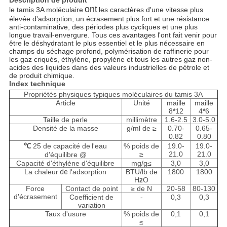
PRIVACY
Description de produit
ont
le tamis 3A moléculaire
les caractères d'une vitesse plus
POLICY
élevée d'adsorption, un écrasement plus fort et une résistance
anti-contaminative, des périodes plus cycliques et une plus
longue travail-envergure. Tous ces avantages l'ont fait venir pour
être le déshydratant le plus essentiel et le plus nécessaire en
champs du séchage profond, polymérisation de raffinerie pour
les gaz criqués, éthylène, propylène et tous les autres gaz non-
acides des liquides dans des valeurs industrielles de pétrole et
de produit chimique.
Index technique
Propriétés physiques typiques moléculaires du tamis 3A
Article
Unité
maille
maille
8
*
12
4
*
6
Taille de perle
millimètre
1.6-2.5
3.0-5.0
Densité de la masse
g/ml de ≥
0.70-
0.65-
0.82
0.80
℃
25 de capacité de
eau
% poids de
19.0-
19.0-
l'
≥
21.0
21.0
d'équilibre @
Capacité d'éthylène d'équilibre
mg/g≤
3,0
3,0
La chaleur
de
adsorption
BTU/lb de
1800
1800
l'
H
O
2
Force
Contact de point
≥ de N
20-58
80-130
d'écrasement
Coefficient de
-
0,3
0,3
variation
Taux d'usure
% poids de
0,1
0,1
≤