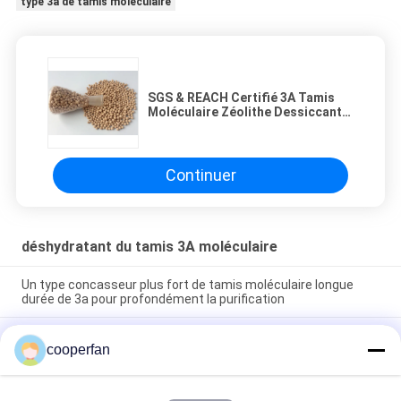
type 3a de tamis moléculaire
SGS & REACH Certifié 3A Tamis
Moléculaire Zéolithe Dessiccant
avec Point de Rosée ≤ -73℃ et
Adsorption d'Eau Statique ≥ 21%
Continuer
déshydratant du tamis 3A moléculaire
Un type concasseur plus fort de tamis moléculaire longue
durée de 3a pour profondément la purification
SGS & REACH Certifié 3A Tamis Moléculaire Zéolithe
cooperfan
Dessiccant avec Point de Rosée ≤ -73℃ et Adsorption d'Eau
Statique ≥ 21%
Adsorbant tamis moléculaire REACH 3A pour sous-station à