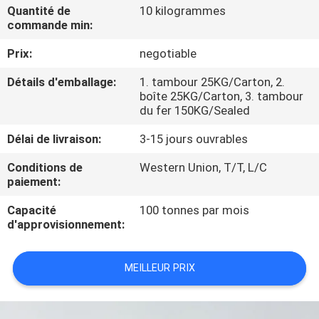
À
Quantité de
10 kilogrammes
commande min:
PROPOS
Prix:
negotiable
DE
NOUS
Détails d'emballage:
1. tambour 25KG/Carton, 2.
boîte 25KG/Carton, 3. tambour
du fer 150KG/Sealed
VISITE
Délai de livraison:
3-15 jours ouvrables
DE
Conditions de
Western Union, T/T, L/C
L'USINE
paiement:
Capacité
100 tonnes par mois
CONTRÔLE
d'approvisionnement:
DE
QUALITÉ
MEILLEUR PRIX
NOUS