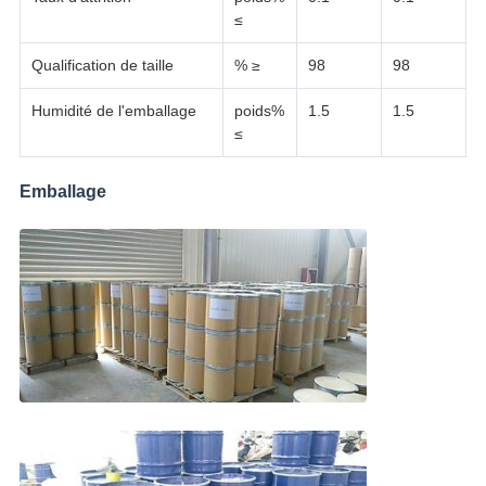
≤
Qualification de taille
% ≥
98
98
Humidité de l'emballage
poids%
1.5
1.5
≤
Emballage