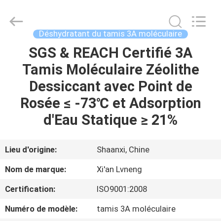
Xi'an
Lvneng
Purification
Technology
Co.,Ltd..
Déshydratant du tamis 3A moléculaire
All
Rights
SGS & REACH Certifié 3A
ACCUEIL
Reserved.
Tamis Moléculaire Zéolithe
PRODUITS
Dessiccant avec Point de
Rosée ≤ -73℃ et Adsorption
VIDÉOS
d'Eau Statique ≥ 21%
SPECTACLE
Lieu d'origine:
Shaanxi, Chine
DE
Nom de marque:
Xi'an Lvneng
RÉALITÉ
Certification:
ISO9001:2008
VIRTUELLE
Numéro de modèle:
tamis 3A moléculaire