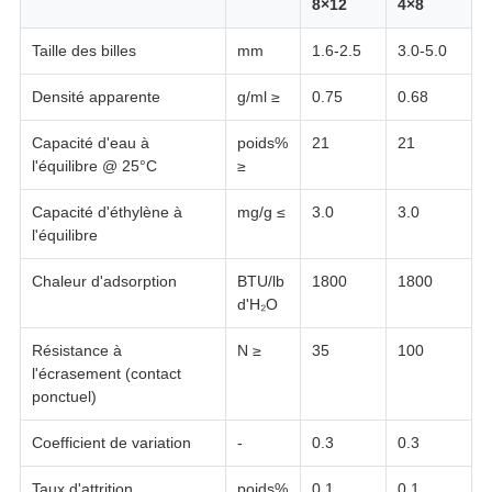
8×12
4×8
Taille des billes
mm
1.6-2.5
3.0-5.0
Densité apparente
g/ml ≥
0.75
0.68
Capacité d'eau à
poids%
21
21
l'équilibre @ 25°C
≥
Capacité d'éthylène à
mg/g ≤
3.0
3.0
l'équilibre
Chaleur d'adsorption
BTU/lb
1800
1800
d'H₂O
Résistance à
N ≥
35
100
l'écrasement (contact
ponctuel)
Coefficient de variation
-
0.3
0.3
Taux d'attrition
poids%
0.1
0.1